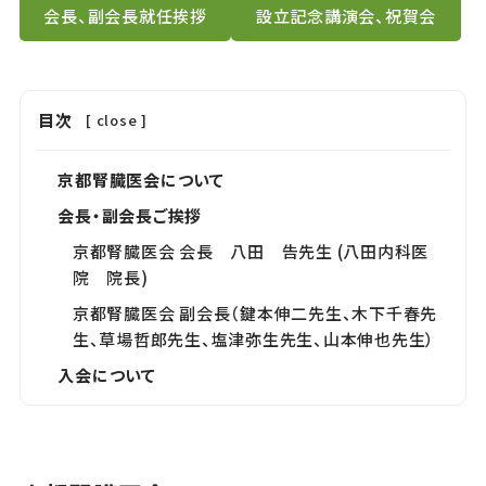
会長、副会長就任挨拶
設立記念講演会、祝賀会
目次
[
close
]
京都腎臓医会について
会長・副会長ご挨拶
京都腎臓医会 会長 八田 告先生 (八田内科医
院 院長)
京都腎臓医会 副会長（鍵本伸二先生、木下千春先
生、草場哲郎先生、塩津弥生先生、山本伸也先生）
入会について