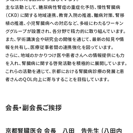
主な活動として、糖尿病性腎症の重症化予防、慢性腎臓病
（CKD）に関する地域連携、教育入院の推進、難病対策、腎移
植の推進、小児腎臓病への対応など、多岐にわたるワーキン
ググループが設置され、各分野で精力的に取り組んでいます。
また、学術講演会や研究会の開催を通じて、最新の知見や情
報を共有し、医療従事者間の連携強化を図っています。
さらに、地域のかかりつけ医や患者さんへの情報提供にも力
を入れ、腎臓病に関する啓発活動を積極的に展開しています。
これらの活動を通じて、京都における腎臓病診療の発展と患
者さんのQOL向上に寄与することを目指しています。
会長・副会長ご挨拶
京都腎臓医会 会長 八田 告先生 (八田内