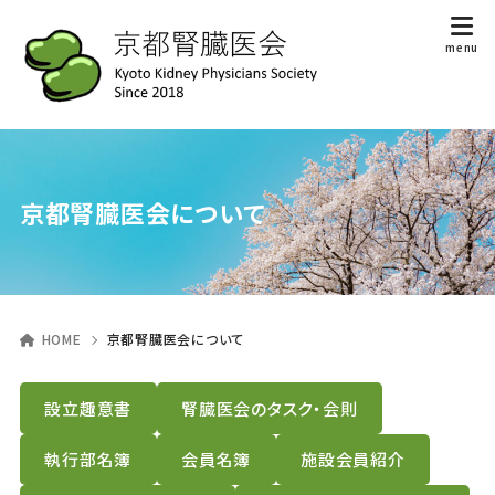
京都腎臓医会について
HOME
京都腎臓医会について
設立趣意書
腎臓医会のタスク・会則
執行部名簿
会員名簿
施設会員紹介