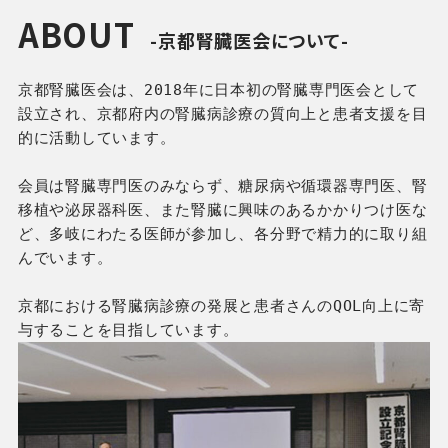
ABOUT
-京都腎臓医会について-
京都腎臓医会は、2018年に日本初の腎臓専門医会として
設立され、京都府内の腎臓病診療の質向上と患者支援を目
的に活動しています。
会員は腎臓専門医のみならず、糖尿病や循環器専門医、腎
移植や泌尿器科医、また腎臓に興味のあるかかりつけ医な
ど、多岐にわたる医師が参加し、各分野で精力的に取り組
んでいます。
京都における腎臓病診療の発展と患者さんのQOL向上に寄
与することを目指しています。